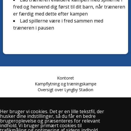
fred og henvend dig først til dit barn, når træneren
er færdig med dette efter kampen
Lad spillerne være i fred sammen med
træneren i pausen
Kontoret
Kampflytning og træningskampe
Oversigt over Lyngby Stadion
Her bruger vi cookies. Det er en lille tekstfil, der
husker dine indstillinger, så du får en bedre
Lundtoftevej 61
brugeroplevelse og præsenteres for relevant
2800 Kgs. Lyngby
indhold. Vi bruger primært cookies til
Telefon: 2228 1921
trafikmåling og optimering af sidens indhold.