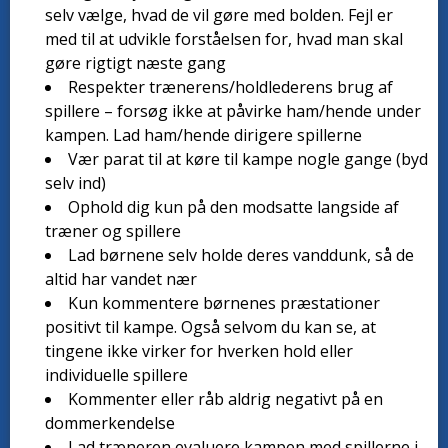
selv vælge, hvad de vil gøre med bolden. Fejl er
med til at udvikle forståelsen for, hvad man skal
gøre rigtigt næste gang
Respekter trænerens/holdlederens brug af
spillere – forsøg ikke at påvirke ham/hende under
kampen. Lad ham/hende dirigere spillerne
Vær parat til at køre til kampe nogle gange (byd
selv ind)
Ophold dig kun på den modsatte langside af
træner og spillere
Lad børnene selv holde deres vanddunk, så de
altid har vandet nær
Kun kommentere børnenes præstationer
positivt til kampe. Også selvom du kan se, at
tingene ikke virker for hverken hold eller
individuelle spillere
Kommenter eller råb aldrig negativt på en
dommerkendelse
Lad træneren evaluere kampen med spillerne i