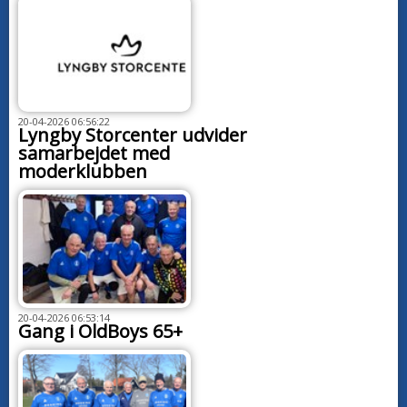
20-04-2026 06:56:22
Lyngby Storcenter udvider
samarbejdet med
moderklubben
20-04-2026 06:53:14
Gang i OldBoys 65+