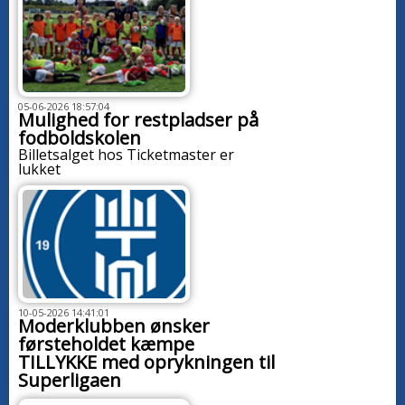
05-06-2026 18:57:04
Mulighed for restpladser på
fodboldskolen
Billetsalget hos Ticketmaster er
lukket
10-05-2026 14:41:01
Moderklubben ønsker
førsteholdet kæmpe
TILLYKKE med oprykningen til
Superligaen