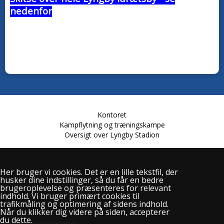
nedenfor
Transport til Lyngby Stadion - find os
Kontoret
Kampflytning og træningskampe
Oversigt over Lyngby Stadion
Her bruger vi cookies. Det er en lille tekstfil, der
husker dine indstillinger, så du får en bedre
Lundtoftevej 61
brugeroplevelse og præsenteres for relevant
2800 Kgs. Lyngby
indhold. Vi bruger primært cookies til
Telefon: 2228 1921
trafikmåling og optimering af sidens indhold.
info@lyngby-boldklub.dk
Når du klikker dig videre på siden, accepterer
du dette.