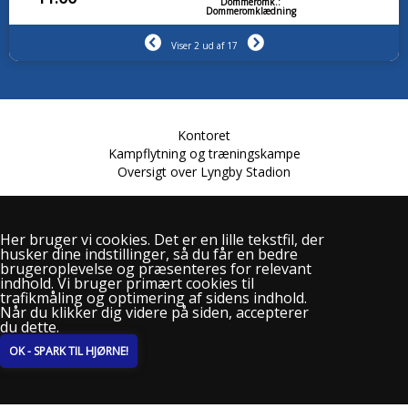
Dommeromk.:
Dommeromklædning
Viser 2 ud af 17
Kontoret
Kampflytning og træningskampe
Oversigt over Lyngby Stadion
Her bruger vi cookies. Det er en lille tekstfil, der
husker dine indstillinger, så du får en bedre
Lundtoftevej 61
brugeroplevelse og præsenteres for relevant
2800 Kgs. Lyngby
indhold. Vi bruger primært cookies til
Telefon: 2228 1921
trafikmåling og optimering af sidens indhold.
info@lyngby-boldklub.dk
Når du klikker dig videre på siden, accepterer
du dette.