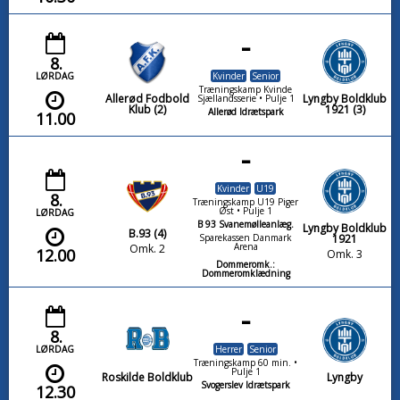
-
8.
LØRDAG
Kvinder
Senior
Træningskamp Kvinde
Allerød Fodbold
Lyngby Boldklub
Sjællandsserie • Pulje 1
Klub (2)
1921 (3)
Allerød Idrætspark
11.00
-
Kvinder
U19
8.
Træningskamp U19 Piger
Øst • Pulje 1
LØRDAG
B 93 Svanemølleanlæg.
Lyngby Boldklub
B.93 (4)
1921
Sparekassen Danmark
Arena
Omk. 2
12.00
Omk. 3
Dommeromk.:
Dommeromklædning
-
8.
LØRDAG
Herrer
Senior
Træningskamp 60 min. •
Pulje 1
Roskilde Boldklub
Lyngby
Svogerslev Idrætspark
12.30