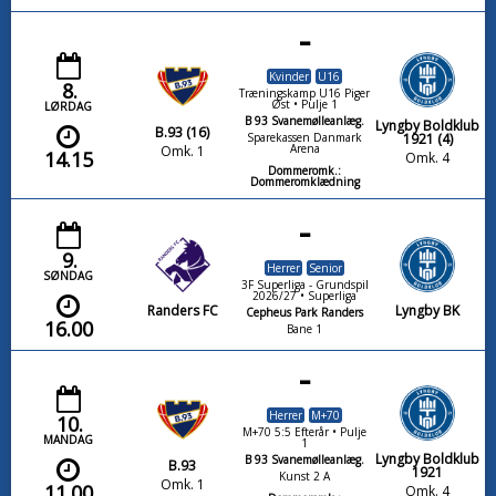
-
Kvinder
U16
8.
Træningskamp U16 Piger
Øst • Pulje 1
LØRDAG
B 93 Svanemølleanlæg.
Lyngby Boldklub
B.93 (16)
1921 (4)
Sparekassen Danmark
Arena
Omk. 1
14.15
Omk. 4
Dommeromk.:
Dommeromklædning
-
9.
Herrer
Senior
SØNDAG
3F Superliga - Grundspil
2026/27 • Superliga
Randers FC
Lyngby BK
Cepheus Park Randers
16.00
Bane 1
-
Herrer
M+70
10.
M+70 5:5 Efterår • Pulje
MANDAG
1
Lyngby Boldklub
B 93 Svanemølleanlæg.
B.93
1921
Kunst 2 A
Omk. 1
11.00
Omk. 4