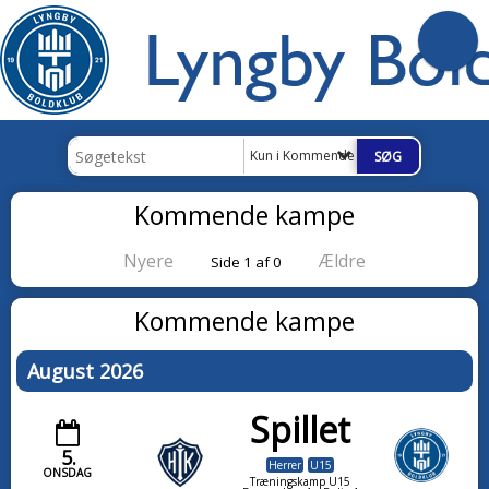
Kun i Kommende kampe
Kommende kampe
Nyere
Ældre
Side 1 af 0
Kommende kampe
August 2026
Spillet
5.
Herrer
U15
ONSDAG
Træningskamp U15