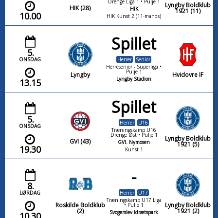
Drenge Liga 1 • Pulje 1
Lyngby Boldklub
HIK (28)
HIK
1921 (11)
10.00
HIK Kunst 2 (11-mands)
Spillet
5.
ONSDAG
Herrer
Senior
Herresenior - Superliga •
Pulje 1
Lyngby
Hvidovre IF
Lyngby Stadion
13.15
Spillet
5.
Herrer
U16
ONSDAG
Træningskamp U16
Drenge Øst • Pulje 1
Lyngby Boldklub
GVI (43)
GVI. Nymosen
1921 (5)
19.30
Kunst 1
-
8.
LØRDAG
Herrer
U17
Træningskamp U17 Liga
Roskilde Boldklub
Lyngby Boldklub
• Pulje 1
(2)
1921 (2)
Svogerslev Idrætspark
10.30