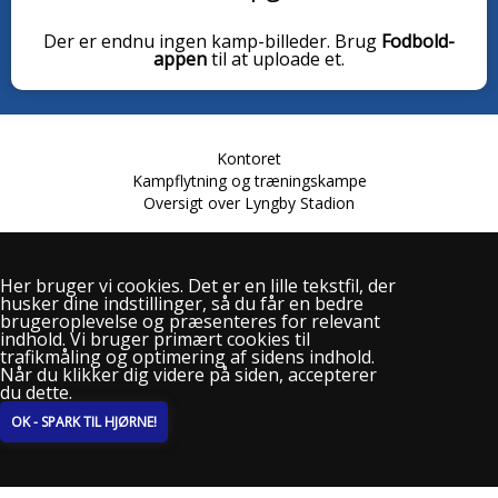
Der er endnu ingen kamp-billeder. Brug
Fodbold-
appen
til at uploade et.
Kontoret
Kampflytning og træningskampe
Oversigt over Lyngby Stadion
Her bruger vi cookies. Det er en lille tekstfil, der
husker dine indstillinger, så du får en bedre
Lundtoftevej 61
brugeroplevelse og præsenteres for relevant
2800 Kgs. Lyngby
indhold. Vi bruger primært cookies til
Telefon: 2228 1921
trafikmåling og optimering af sidens indhold.
info@lyngby-boldklub.dk
Når du klikker dig videre på siden, accepterer
du dette.