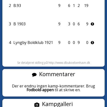
2
B.93
9
6
1
2
19
3
B 1903
9
3
0
6
9
4
Lyngby Boldklub 1921
9
0
0
9
0
Se detaljeret stilling på http://www.dbukoebenhavn.dk
Kommentarer
Der er endnu ingen kamp-kommentarer. Brug
Fodbold-appen
til at skrive en.
Kampgalleri