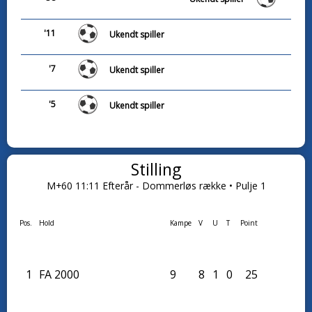
'11
Ukendt spiller
'7
Ukendt spiller
'5
Ukendt spiller
Stilling
M+60 11:11 Efterår - Dommerløs række • Pulje 1
Pos.
Hold
Kampe
V
U
T
Point
1
FA 2000
9
8
1
0
25